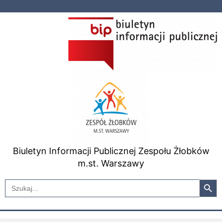
Przejdź
do
treści
Biuletyn Informacji Publicznej Zespołu Żłobków
m.st. Warszawy
Search Button
Search
for: