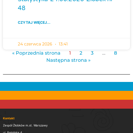
48
CZYTAJ WIĘCEJ...
24 czerwca 2026
13:41
« Poprzednia strona
1
2
3
…
8
Następna strona »
Kontakt
Zespół Żłobków m.st. Warszawy
ul. Belgijska 4