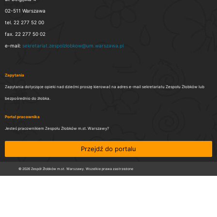
02-511 Warszawa
tel. 22 277 52 00
fax. 22 277 50 02
e-mail:
sekretariat.zespolzlobkow@um.warszawa.pl
Zapytania
Zapytania dotyczące opieki nad dziećmi proszę kierować na adres e-mail sekretariatu Zespołu Żłobków lub
bezpośrednio do żłobka.
Portal pracownika
Jesteś pracownikiem Zespołu Żłobków m.st. Warszawy?
Przejdź do portalu
© 2026 Zespół Żłobków m.st. Warszawy. Wszelkie prawa zastrzeżone