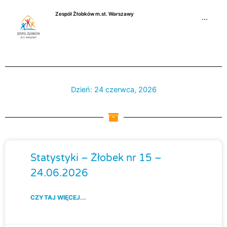
Przejdź
Zespół Żłobków m.st. Warszawy
do
···
treści
Dzień: 24 czerwca, 2026
Strona
Strona
Strona
Strona
Statystyki – Żłobek nr 15 –
24.06.2026
CZYTAJ WIĘCEJ...