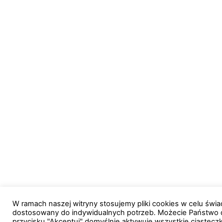
W ramach naszej witryny stosujemy pliki cookies w celu św
dostosowany do indywidualnych potrzeb. Możecie Państwo 
przycisku "Akceptuj" domyślnie aktywuje wszystkie ciastecz