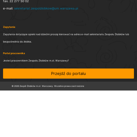
fax. 22 277 50 02
e-mail:
sekretariat.zespolzlobkow@um.warszawa.pl
Zapytania
Zapytania dotyczące opieki nad dziećmi proszę kierować na adres e-mail sekretariatu Zespołu Żłobków lub
bezpośrednio do żłobka.
Portal pracownika
Jesteś pracownikiem Zespołu Żłobków m.st. Warszawy?
Przejdź do portalu
© 2026 Zespół Żłobków m.st. Warszawy. Wszelkie prawa zastrzeżone