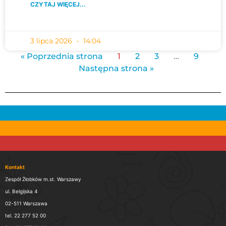
CZYTAJ WIĘCEJ...
3 lipca 2026
14:04
« Poprzednia strona
1
2
3
…
9
Następna strona »
Kontakt
Zespół Żłobków m.st. Warszawy
ul. Belgijska 4
02-511 Warszawa
tel. 22 277 52 00