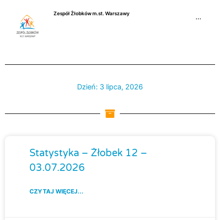
Przejdź
Zespół Żłobków m.st. Warszawy
do
···
treści
Dzień: 3 lipca, 2026
Strona
Strona
Strona
Strona
Statystyka – Żłobek 12 –
03.07.2026
CZYTAJ WIĘCEJ...