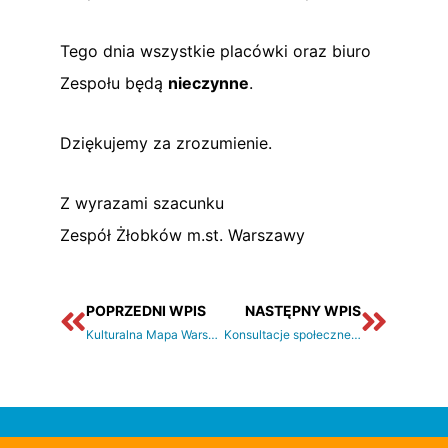
Tego dnia wszystkie placówki oraz biuro
Zespołu będą
nieczynne
.
Dziękujemy za zrozumienie.
Z wyrazami szacunku
Zespół Żłobków m.st. Warszawy
Prev
Nastę
POPRZEDNI WPIS
NASTĘPNY WPIS
Kulturalna Mapa Warszawy dla Maluchów
Konsultacje społeczne Strategii #Warszawa2040+ i Planu ogólnego m.st. Warszawy