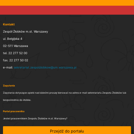
Kontakt
Zespół Żłobków m.st. Warszawy
ul. Belgijska 4
02-511 Warszawa
tel. 22 277 52 00
fax. 22 277 50 02
e-mail:
sekretariat.zespolzlobkow@um.warszawa.pl
Zapytania
Zapytania dotyczące opieki nad dziećmi proszę kierować na adres e-mail sekretariatu Zespołu Żłobków lub
bezpośrednio do żłobka.
Portal pracownika
Jesteś pracownikiem Zespołu Żłobków m.st. Warszawy?
Przejdź do portalu