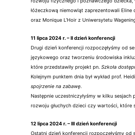
rozwoju fizycznego i poznawczego dziecka, w
łóżeczkową niemowląt zaprezentowali Eline d
oraz Monique L’Hoir z Uniwersytetu Wagenin
11 lipca 2024 r. – II dzień konferencji
Drugi dzień konferencji rozpoczęłyśmy od se
językowego oraz tworzeniu środowiska inkluz
które przedstawiły projekt pn.
Szkoła dostęp
Kolejnym punktem dnia był wykład prof. Heid
spojrzenie na zabawę
.
Następnie uczestniczyłyśmy w kilku sesjach 
rozwoju głuchych dzieci czy wartości, które 
12 lipca 2024 r. – III dzień konferencji
Ostatni dzień konferencji rozpoczęłyśmy od