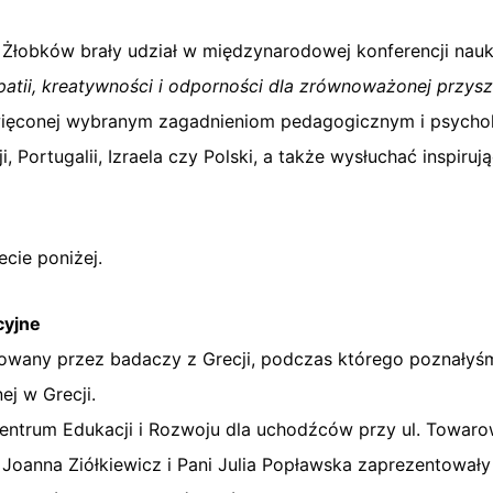
łu Żłobków brały udział w międzynarodowej konferencji na
atii, kreatywności i odporności dla zrównoważonej przysz
święconej wybranym zagadnieniom pedagogicznym i psych
cji, Portugalii, Izraela czy Polski, a także wysłuchać insp
ecie poniżej.
cyjne
zowany przez badaczy z Grecji, podczas którego poznałyśm
nej w Grecji.
ntrum Edukacji i Rozwoju dla uchodźców przy ul. Towaro
 Joanna Ziółkiewicz i Pani Julia Popławska zaprezentował