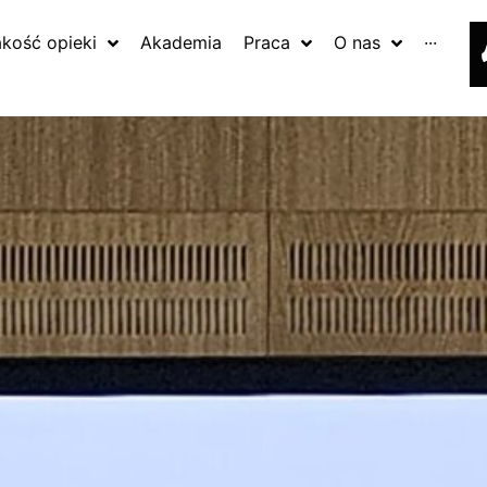
akość opieki
Akademia
Praca
O nas
···