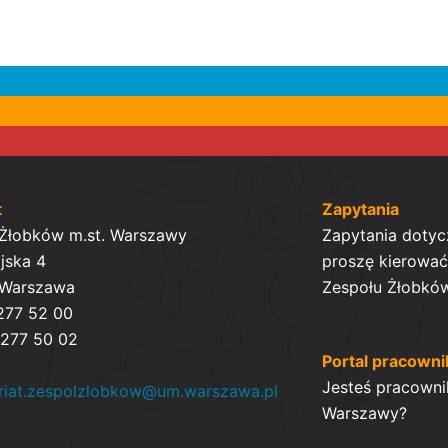
t
Zapytania
 Żłobków m.st. Warszawy
Zapytania dotyc
ijska 4
proszę kierować 
 Warszawa
Zespołu Żłobków
 277 52 00
 277 50 02
Portal pracowni
Jesteś pracowni
ariat.zespolzlobkow@um.warszawa.pl
Warszawy?