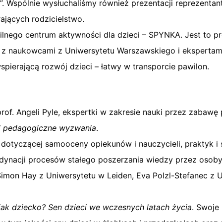
Wspólnie wysłuchaliśmy również prezentacji reprezentantki
jących rodzicielstwo.
lnego centrum aktywności dla dzieci – SPYNKA. Jest to p
y z naukowcami z Uniwersytetu Warszawskiego i ekspertam
pierającą rozwój dzieci – łatwy w transporcie pawilon.
rof. Angeli Pyle, ekspertki w zakresie nauki przez zabawę 
i i pedagogiczne wyzwania
.
dotyczącej samooceny opiekunów i nauczycieli, praktyk i s
ynacji procesów stałego poszerzania wiedzy przez osoby
Simon Hay z Uniwersytetu w Leiden, Eva Polzl-Stefanec z U
jak dziecko? Sen dzieci we wczesnych latach życia
. Swoje