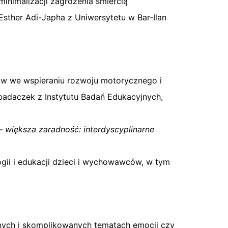
inimalizacji zagrożenia śmiercią
Esther Adi-Japha z Uniwersytetu w Bar-Ilan
stów we wspieraniu rozwoju motorycznego i
badaczek z Instytutu Badań Edukacyjnych,
 większa zaradność: interdyscyplinarne
gii i edukacji dzieci i wychowawców, w tym
dnych i skomplikowanych tematach emocji czy