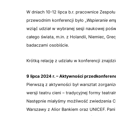
W dniach 10-12 lipca b.r. pracownice Zespo
przewodnim konferencji było „
Wspieranie emp
wziąć udział w wybranej sesji naukowej po
całego świata, m.in. z Holandii, Niemiec, Gre
badaczami osobiście.
Krótką relację z udziału w konferencji znajdzi
9 lipca 2024 r. – Aktywności przedkonferen
Pierwszą z aktywności był warsztat zorgani
wersji teatru cieni – tradycyjnej formy teatral
Następnie miałyśmy możliwość zwiedzenia Ce
Warszawy z Alior Bankiem oraz UNICEF. Pani