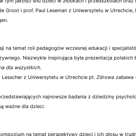
 tym jakości snu dzieci w żłobkach i przedszkolach oraz m
e Groot i prof. Paul Leseman z Uniwersytetu w Utrechcie, 
gen.
sji na temat roli pedagogów wczesnej edukacji i specjali
ywnego. Niezwykle inspirująca była prezentacja polskich 
na dla wszystkich
.
i Lesscher z Uniwersytetu w Utrechcie pt.
Zdrowa zabawa –
przedstawiających najnowsze badania z dziedziny psycholo
są ważne dla dzieci.
 sympozjum na temat perspektywy dzieci i ich głosu w tru