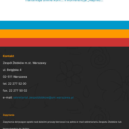
Kontakt
Zespół Żłobków m.st. Warszawy
ul. Belgijska 4
02-511 Warszawa
tel. 22 277 52 00
fax. 22 277 50 02
e-mail:
sekretariat.zespolzlobkow@um.warszawa.pl
Zapytania
Zapytania dotyczące opieki nad dziećmi proszę kierować na adres e-mail sekretariatu Zespołu Żłobków lub
bezpośrednio do żłobka.