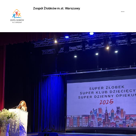
Przejdź
Zespół Żłobków m.st. Warszawy
do
···
treści