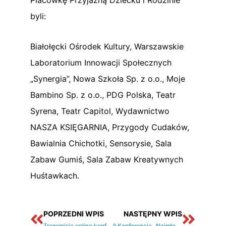
byli:
Białołęcki Ośrodek Kultury, Warszawskie
Laboratorium Innowacji Społecznych
„Synergia”, Nowa Szkoła Sp. z o.o., Moje
Bambino Sp. z o.o., PDG Polska, Teatr
Syrena, Teatr Capitol, Wydawnictwo
NASZA KSIĘGARNIA, Przygody Cudaków,
Bawialnia Chichotki, Sensorysie, Sala
Zabaw Gumiś, Sala Zabaw Kreatywnych
Huśtawkach.
Prev
Nastę
POPRZEDNI WPIS
NASTĘPNY WPIS
Transmisja online konferencji „Najmłodsi.pl” – zapraszamy 1 grudnia o godz. 11:00
II Konferencja „Najmłodsi.pl” już za nami – dwa dni o jakości opieki i edukacji małych dzieci