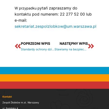
ytań zapraszamy do
W przypadku p
kontaktu pod numerem: 22 277 52 00 lub
e-mail:
sekretariat.zespolzlobkow@um.warszawa.pl
Prev
Nastę
POPRZEDNI WPIS
NASTĘPNY WPIS
Standardy ochrony dzieci przed krzywdzeniem w żłobkach m.st. Warszawy
Stawiamy na bezpieczeństwo – AED i pierwsza pomoc w żłobkach i punktach dziennego opiekuna m.st. Warszawy
Kontakt
Zespół Żłobków m.st. Warszawy
ul. Belgijska 4