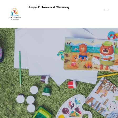
Przejdź
Zespół Żłobków m.st. Warszawy
do
···
treści