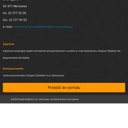
02-511 Warszawa
tel. 22 277 52 00
fax. 22 277 50 02
e-mail:
sekretariat.zespolzlobkow@um.warszawa.pl
Zapytania
Zapytania dotyczące opieki nad dziećmi proszę kierować na adres e-mail sekretariatu Zespołu Żłobków lub
bezpośrednio do żłobka.
Portal pracownika
Jesteś pracownikiem Zespołu Żłobków m.st. Warszawy?
Przejdź do portalu
© 2026 Zespół Żłobków m.st. Warszawy. Wszelkie prawa zastrzeżone