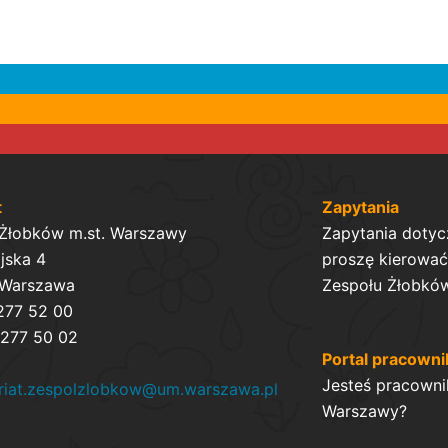
t
Zapytania
 Żłobków m.st. Warszawy
Zapytania dotyc
ijska 4
proszę kierować 
 Warszawa
Zespołu Żłobków
 277 52 00
 277 50 02
Portal pracowni
Jesteś pracowni
ariat.zespolzlobkow@um.warszawa.pl
Warszawy?