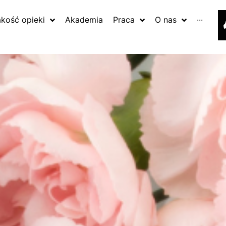
akość opieki
Akademia
Praca
O nas
···