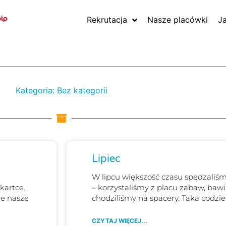
Rekrutacja
Nasze placówki
J
Kategoria: Bez kategorii
a
Strona
Strona
Strona
Strona
Strona
Strona
Lipiec
W lipcu większość czasu spędzaliś
kartce.
– korzystaliśmy z placu zabaw, bawi
ne nasze
chodziliśmy na spacery. Taka codz
CZYTAJ WIĘCEJ...