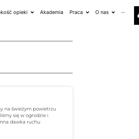
akość opieki
Akademia
Praca
O nas
···
my na świeżym powietrzu
liśmy się w ogrodzie i
ienna dawka ruchu