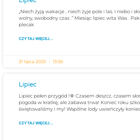
Lipiec
„Niech żyją wakacje , niech żyje pole i las. I niebo i sł
wolny, swobodny czas .” Miesiąc lipiec wita Was . Pak
plecak
CZYTAJ WIĘCEJ...
31 lipca 2025
13:56
Lipiec
Lipiec pełen przygód !🌞 Czasem deszcz, czasem sło
pogoda w kratkę, ale zabawa trwa! Koniec roku szk
świętowaliśmy i my! Wspólne lody uwieńczyły konie
CZYTAJ WIĘCEJ...