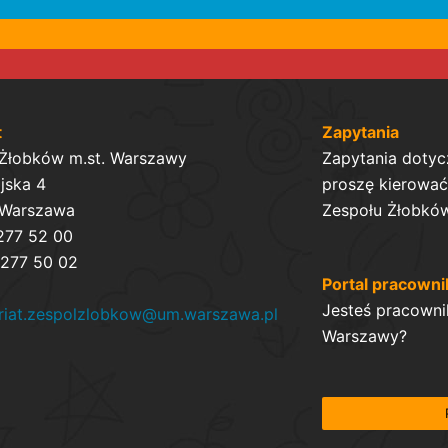
t
Zapytania
 Żłobków m.st. Warszawy
Zapytania dotyc
ijska 4
proszę kierować 
 Warszawa
Zespołu Żłobków
 277 52 00
 277 50 02
Portal pracowni
Jesteś pracowni
ariat.zespolzlobkow@um.warszawa.pl
Warszawy?