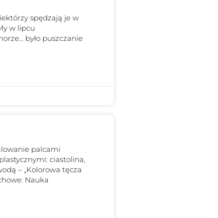
którzy spędzają je w
My w lipcu
morze… było puszczanie
Malowanie palcami
astycznymi: ciastolina,
wodą – „Kolorowa tęcza
chowe: Nauka