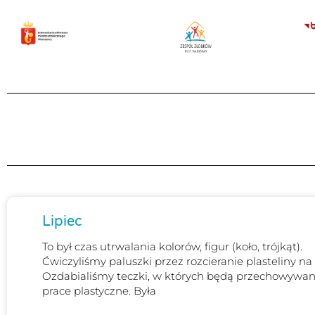
Przejdź
do
treści
Stron
Lipiec
To był czas utrwalania kolorów, figur (koło, trójkąt).
Ćwiczyliśmy paluszki przez rozcieranie plasteliny na 
Ozdabialiśmy teczki, w których będą przechowywa
prace plastyczne. Była