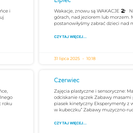
Lipiec
ońce i
Wakacje, znowu są WAKACJE 🏖 Nie
uj
górach, nad jeziorem lub morzem. 
postanowiłyśmy zabrać dzieci nad 
CZYTAJ WIĘCEJ...
31 lipca 2025
10:18
Czerwiec
ńce,
Zajęcia plastyczne i sensoryczne: 
olnego
odciskanie rączek Zabawy masami pl
c roku
piasek kinetyczny Eksperymenty z 
w kubeczku” Zabawy muzyczno-ru
CZYTAJ WIĘCEJ...