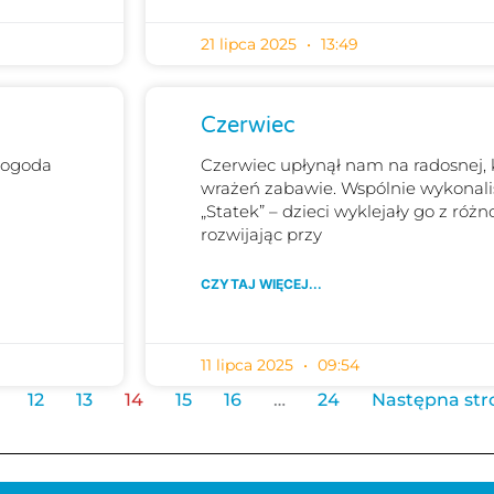
21 lipca 2025
13:49
Czerwiec
 Pogoda
Czerwiec upłynął nam na radosnej, 
wrażeń zabawie. Wspólnie wykonali
„Statek” – dzieci wyklejały go z ró
rozwijając przy
CZYTAJ WIĘCEJ...
11 lipca 2025
09:54
12
13
14
15
16
…
24
Następna str