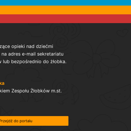
zące opieki nad dziećmi
na adres e-mail sekretariatu
 lub bezpośrednio do żłobka.
ka
kiem Zespołu Żłobków m.st.
Przejdź do portalu