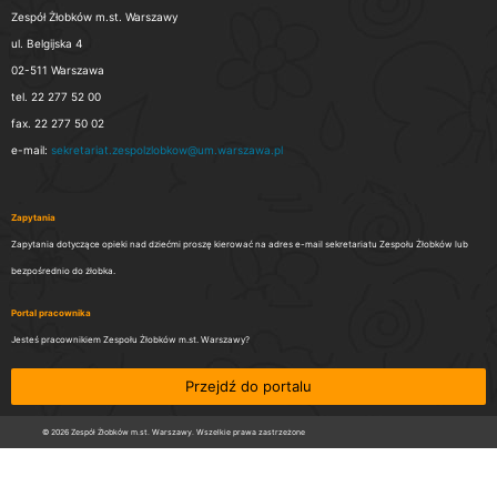
Zespół Żłobków m.st. Warszawy
ul. Belgijska 4
02-511 Warszawa
tel. 22 277 52 00
fax. 22 277 50 02
e-mail:
sekretariat.zespolzlobkow@um.warszawa.pl
Zapytania
Zapytania dotyczące opieki nad dziećmi proszę kierować na adres e-mail sekretariatu Zespołu Żłobków lub
bezpośrednio do żłobka.
Portal pracownika
Jesteś pracownikiem Zespołu Żłobków m.st. Warszawy?
Przejdź do portalu
© 2026 Zespół Żłobków m.st. Warszawy. Wszelkie prawa zastrzeżone