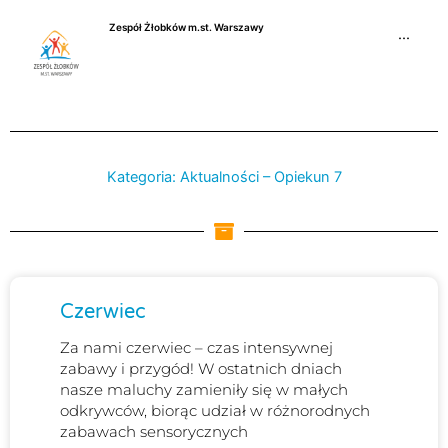
Przejdź
Zespół Żłobków m.st. Warszawy
do
···
treści
Kategoria: Aktualności – Opiekun 7
Strona
Strona
Czerwiec
Za nami czerwiec – czas intensywnej
zabawy i przygód! W ostatnich dniach
nasze maluchy zamieniły się w małych
odkrywców, biorąc udział w różnorodnych
zabawach sensorycznych