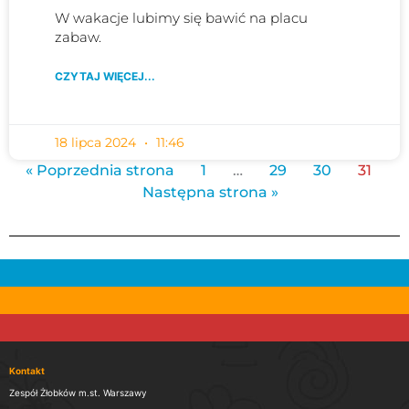
W wakacje lubimy się bawić na placu
zabaw.
CZYTAJ WIĘCEJ...
18 lipca 2024
11:46
« Poprzednia strona
1
…
29
30
31
Następna strona »
Kontakt
Zespół Żłobków m.st. Warszawy