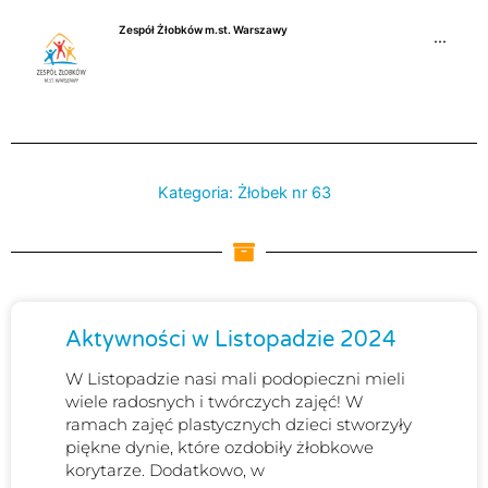
Przejdź
Zespół Żłobków m.st. Warszawy
do
···
treści
Kategoria: Żłobek nr 63
Strona
Strona
Strona
Strona
Aktywności w Listopadzie 2024
W Listopadzie nasi mali podopieczni mieli
wiele radosnych i twórczych zajęć! W
ramach zajęć plastycznych dzieci stworzyły
piękne dynie, które ozdobiły żłobkowe
korytarze. Dodatkowo, w