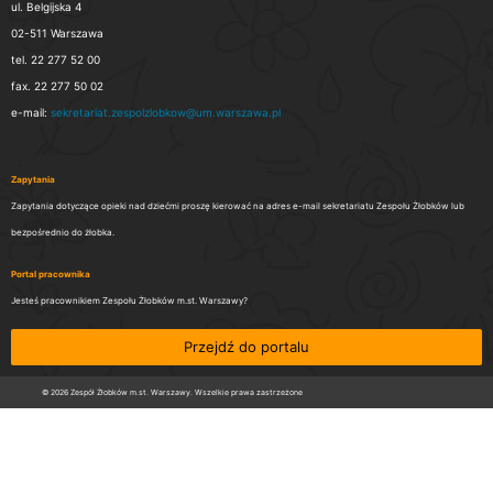
ul. Belgijska 4
02-511 Warszawa
tel. 22 277 52 00
fax. 22 277 50 02
e-mail:
sekretariat.zespolzlobkow@um.warszawa.pl
Zapytania
Zapytania dotyczące opieki nad dziećmi proszę kierować na adres e-mail sekretariatu Zespołu Żłobków lub
bezpośrednio do żłobka.
Portal pracownika
Jesteś pracownikiem Zespołu Żłobków m.st. Warszawy?
Przejdź do portalu
© 2026 Zespół Żłobków m.st. Warszawy. Wszelkie prawa zastrzeżone