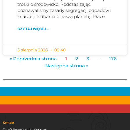
troski o środowisko. Podczas zajęć
poznawaliśmy zasady segregacji odpadów i
znaczenie dbania o naszą planetę. Prace
CZYTAJ WIĘCEJ...
5 sierpnia 2026
09:40
« Poprzednia strona
1
2
3
…
176
Następna strona »
Kontakt
Zespół Żłobków m.st. Warszawy