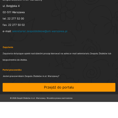
ul. Belgijska 4
02-511 Warszawa
tel. 22 277 52 00
fax. 22 277 50 02
e-mail:
sekretariat.zespolzlobkow@um.warszawa.pl
Zapytania
Zapytania dotyczące opieki nad dziećmi proszę kierować na adres e-mail sekretariatu Zespołu Żłobków lub
bezpośrednio do żłobka.
Portal pracownika
Jesteś pracownikiem Zespołu Żłobków m.st. Warszawy?
Przejdź do portalu
© 2026 Zespół Żłobków m.st. Warszawy. Wszelkie prawa zastrzeżone