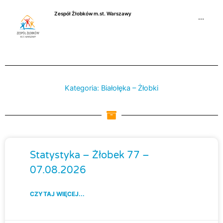
Przejdź
Zespół Żłobków m.st. Warszawy
do
···
treści
Kategoria: Białołęka – Żłobki
Strona
Strona
Strona
Strona
Statystyka – Żłobek 77 –
07.08.2026
CZYTAJ WIĘCEJ...