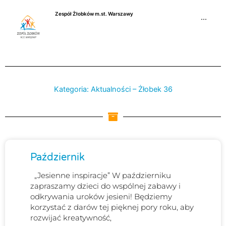
Przejdź
Zespół Żłobków m.st. Warszawy
do
···
treści
Kategoria: Aktualności – Żłobek 36
Strona
Strona
Strona
Październik
„Jesienne inspiracje” W październiku
zapraszamy dzieci do wspólnej zabawy i
odkrywania uroków jesieni! Będziemy
korzystać z darów tej pięknej pory roku, aby
rozwijać kreatywność,