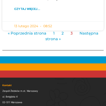
CZYTAJ WIĘCEJ...
13 lutego 2024
08:52
« Poprzednia strona
1
2
3
Następna
strona »
Kontakt
Zespół Żłobków m.st. Warszawy
ul. Belgijska 4
02-511 Warszawa