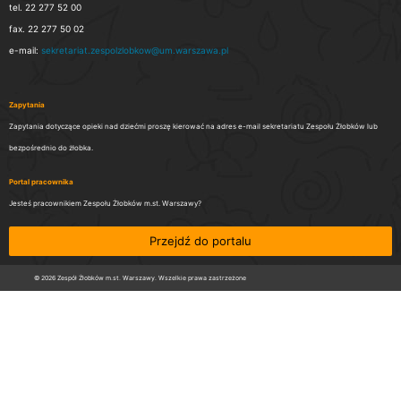
tel. 22 277 52 00
fax. 22 277 50 02
e-mail:
sekretariat.zespolzlobkow@um.warszawa.pl
Zapytania
Zapytania dotyczące opieki nad dziećmi proszę kierować na adres e-mail sekretariatu Zespołu Żłobków lub
bezpośrednio do żłobka.
Portal pracownika
Jesteś pracownikiem Zespołu Żłobków m.st. Warszawy?
Przejdź do portalu
© 2026 Zespół Żłobków m.st. Warszawy. Wszelkie prawa zastrzeżone