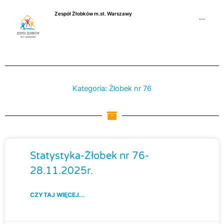
Przejdź
Zespół Żłobków m.st. Warszawy
do
···
treści
Kategoria: Żłobek nr 76
Strona
Strona
Strona
Strona
Strona
Strona
St
Statystyka-Żłobek nr 76-
28.11.2025r.
CZYTAJ WIĘCEJ...