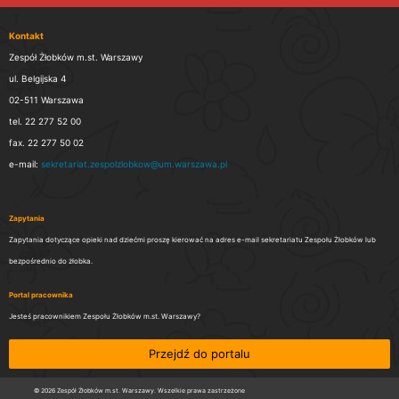
Kontakt
Zespół Żłobków m.st. Warszawy
ul. Belgijska 4
02-511 Warszawa
tel. 22 277 52 00
fax. 22 277 50 02
e-mail:
sekretariat.zespolzlobkow@um.warszawa.pl
Zapytania
Zapytania dotyczące opieki nad dziećmi proszę kierować na adres e-mail sekretariatu Zespołu Żłobków lub
bezpośrednio do żłobka.
Portal pracownika
Jesteś pracownikiem Zespołu Żłobków m.st. Warszawy?
Przejdź do portalu
© 2026 Zespół Żłobków m.st. Warszawy. Wszelkie prawa zastrzeżone