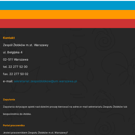
Kontakt
Zespół Żłobków m.st. Warszawy
ul. Belgijska 4
02-511 Warszawa
tel. 22 277 52 00
fax. 22 277 50 02
e-mail:
sekretariat.zespolzlobkow@um.warszawa.pl
Zapytania
Zapytania dotyczące opieki nad dziećmi proszę kierować na adres e-mail sekretariatu Zespołu Żłobków lub
bezpośrednio do żłobka.
Portal pracownika
Jesteś pracownikiem Zespołu Żłobków m.st. Warszawy?