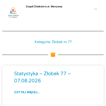
Przejdź
Zespół Żłobków m.st. Warszawy
do
···
treści
Kategoria: Żłobek nr 77
Strona
Strona
Strona
Strona
Statystyka – Żłobek 77 –
07.08.2026
CZYTAJ WIĘCEJ...