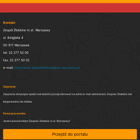
Kontakt
Zespół Żłobków m.st. Warszawy
ul. Belgijska 4
02-511 Warszawa
tel. 22 277 52 00
fax. 22 277 50 02
e-mail:
sekretariat.zespolzlobkow@um.warszawa.pl
Zapytania
Zapytania dotyczące opieki nad dziećmi proszę kierować na adres e-mail sekretariatu Zespołu Żłobków lub
bezpośrednio do żłobka.
Portal pracownika
Jesteś pracownikiem Zespołu Żłobków m.st. Warszawy?
Przejdź do portalu