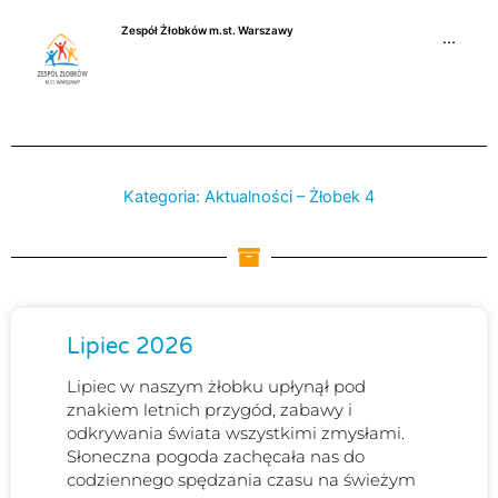
Przejdź
Zespół Żłobków m.st. Warszawy
do
···
treści
Kategoria: Aktualności – Żłobek 4
Strona
Strona
Strona
Lipiec 2026
Lipiec w naszym żłobku upłynął pod
znakiem letnich przygód, zabawy i
odkrywania świata wszystkimi zmysłami.
Słoneczna pogoda zachęcała nas do
codziennego spędzania czasu na świeżym