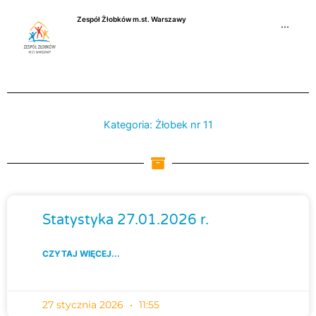
Przejdź
Zespół Żłobków m.st. Warszawy
do
···
treści
Kategoria: Żłobek nr 11
Strona
Strona
Strona
Strona
Strona
Strona
Stro
Statystyka 27.01.2026 r.
CZYTAJ WIĘCEJ...
27 stycznia 2026
11:55