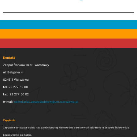
Kontakt
Zespół Żłobków m.st. Warszawy
ul. Belgijska 4
02-511 Warszawa
tel. 22 277 52 00
fax. 22 277 50 02
e-mail:
sekretariat.zespolzlobkow@um.warszawa.pl
Zapytania
Zapytania dotyczące opieki nad dziećmi proszę kierować na adres e-mail sekretariatu Zespołu Żłobków lub
bezpośrednio do żłobka.