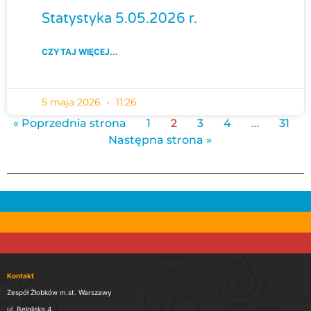
Statystyka 5.05.2026 r.
CZYTAJ WIĘCEJ...
5 maja 2026
11:26
« Poprzednia strona
1
2
3
4
…
31
Następna strona »
Kontakt
Zespół Żłobków m.st. Warszawy
ul. Belgijska 4