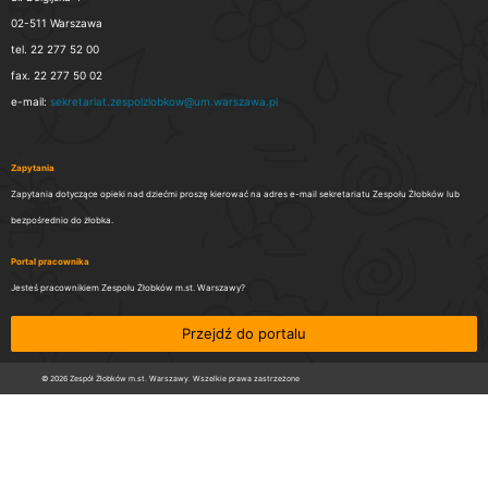
02-511 Warszawa
tel. 22 277 52 00
fax. 22 277 50 02
e-mail:
sekretariat.zespolzlobkow@um.warszawa.pl
Zapytania
Zapytania dotyczące opieki nad dziećmi proszę kierować na adres e-mail sekretariatu Zespołu Żłobków lub
bezpośrednio do żłobka.
Portal pracownika
Jesteś pracownikiem Zespołu Żłobków m.st. Warszawy?
Przejdź do portalu
© 2026 Zespół Żłobków m.st. Warszawy. Wszelkie prawa zastrzeżone