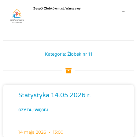
Przejdź
Zespół Żłobków m.st. Warszawy
do
···
treści
Kategoria: Żłobek nr 11
Strona
Strona
Strona
Strona
Stron
Statystyka 14.05.2026 r.
CZYTAJ WIĘCEJ...
14 maja 2026
13:00