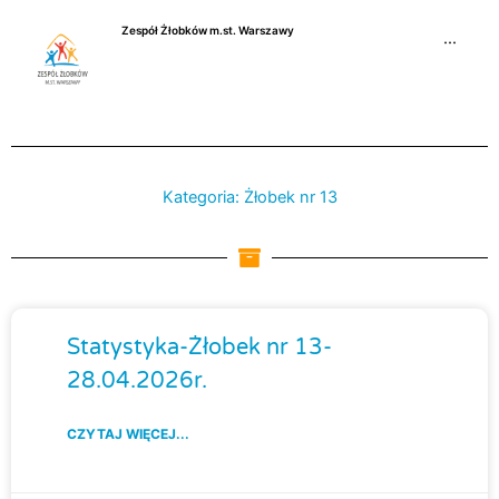
Przejdź
Zespół Żłobków m.st. Warszawy
do
···
treści
Kategoria: Żłobek nr 13
Strona
Strona
Strona
Strona
Strona
Stron
S
Statystyka-Żłobek nr 13-
28.04.2026r.
CZYTAJ WIĘCEJ...