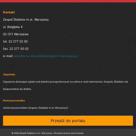
Kontakt
Zespół Żłobków m.st. Warszawy
ul. Belgijska 4
02-511 Warszawa
tel. 22 277 52 00
fax. 22 277 50 02
e-mail:
sekretariat.zespolzlobkow@um.warszawa.pl
Zapytania
Zapytania dotyczące opieki nad dziećmi proszę kierować na adres e-mail sekretariatu Zespołu Żłobków lub
bezpośrednio do żłobka.
Portal pracownika
Jesteś pracownikiem Zespołu Żłobków m.st. Warszawy?
Przejdź do portalu
© 2026 Zespół Żłobków m.st. Warszawy. Wszelkie prawa zastrzeżone