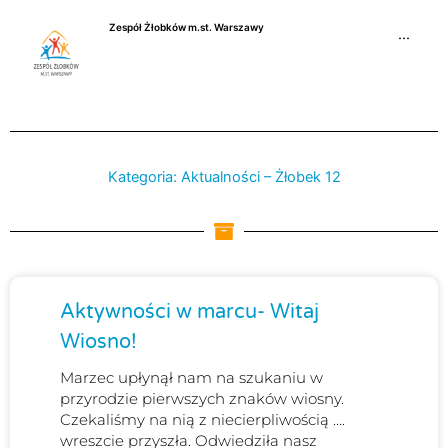
Przejdź
Zespół Żłobków m.st. Warszawy
do
···
treści
Kategoria: Aktualności – Żłobek 12
Strona
Strona
Strona
Aktywności w marcu- Witaj
Wiosno!
Marzec upłynął nam na szukaniu w
przyrodzie pierwszych znaków wiosny.
Czekaliśmy na nią z niecierpliwością ….
wreszcie przyszła. Odwiedziła nasz