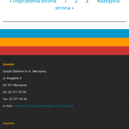
« Poprzednia strona
1
2
3
Następna
strona »
Kontakt
Zespół Żłobków m.st. Warszawy
ul. Belgijska 4
02-511 Warszawa
tel. 22 277 52 00
fax. 22 277 50 02
e-mail:
sekretariat.zespolzlobkow@um.warszawa.pl
Zapytania