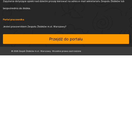
Zapytania dotyczące opieki nad dziećmi proszę kierować na adres e-mail sekretariatu Zespołu Żłobków lub
bezpośrednio do żłobka.
Portal pracownika
Jesteś pracownikiem Zespołu Żłobków m.st. Warszawy?
Przejdź do portalu
© 2026 Zespół Żłobków m.st. Warszawy. Wszelkie prawa zastrzeżone