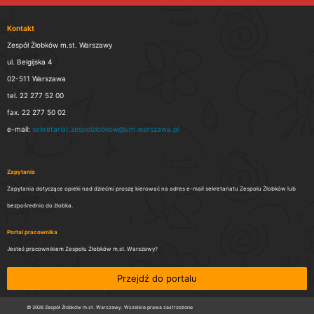
Kontakt
Zespół Żłobków m.st. Warszawy
ul. Belgijska 4
02-511 Warszawa
tel. 22 277 52 00
fax. 22 277 50 02
e-mail:
sekretariat.zespolzlobkow@um.warszawa.pl
Zapytania
Zapytania dotyczące opieki nad dziećmi proszę kierować na adres e-mail sekretariatu Zespołu Żłobków lub
bezpośrednio do żłobka.
Portal pracownika
Jesteś pracownikiem Zespołu Żłobków m.st. Warszawy?
Przejdź do portalu
© 2026 Zespół Żłobków m.st. Warszawy. Wszelkie prawa zastrzeżone