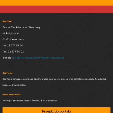
Kontakt
Zespół Żłobków m.st. Warszawy
ul. Belgijska 4
02-511 Warszawa
tel. 22 277 52 00
fax. 22 277 50 02
e-mail:
sekretariat.zespolzlobkow@um.warszawa.pl
Zapytania
Zapytania dotyczące opieki nad dziećmi proszę kierować na adres e-mail sekretariatu Zespołu Żłobków lub
bezpośrednio do żłobka.
Portal pracownika
Jesteś pracownikiem Zespołu Żłobków m.st. Warszawy?
Przejdź do portalu