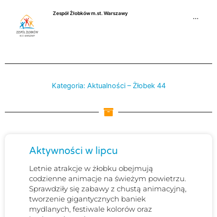
Przejdź
Zespół Żłobków m.st. Warszawy
do
···
treści
Kategoria: Aktualności – Żłobek 44
Strona
Strona
Strona
Aktywności w lipcu
Letnie atrakcje w żłobku obejmują
codzienne animacje na świeżym powietrzu.
Sprawdziły się zabawy z chustą animacyjną,
tworzenie gigantycznych baniek
mydlanych, festiwale kolorów oraz