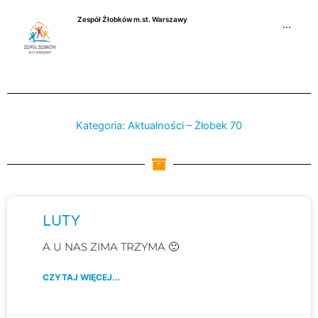
Przejdź
Zespół Żłobków m.st. Warszawy
do
···
treści
Kategoria: Aktualności – Żłobek 70
Strona
Strona
Strona
LUTY
A U NAS ZIMA TRZYMA 🙂
CZYTAJ WIĘCEJ...