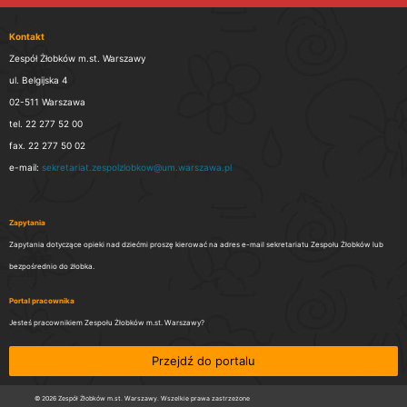
Kontakt
Zespół Żłobków m.st. Warszawy
ul. Belgijska 4
02-511 Warszawa
tel. 22 277 52 00
fax. 22 277 50 02
e-mail:
sekretariat.zespolzlobkow@um.warszawa.pl
Zapytania
Zapytania dotyczące opieki nad dziećmi proszę kierować na adres e-mail sekretariatu Zespołu Żłobków lub
bezpośrednio do żłobka.
Portal pracownika
Jesteś pracownikiem Zespołu Żłobków m.st. Warszawy?
Przejdź do portalu
© 2026 Zespół Żłobków m.st. Warszawy. Wszelkie prawa zastrzeżone