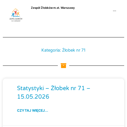
Przejdź
Zespół Żłobków m.st. Warszawy
do
···
treści
Kategoria: Żłobek nr 71
Strona
Strona
Strona
Strona
Stron
Statystyki – Żłobek nr 71 –
15.05.2026
CZYTAJ WIĘCEJ...