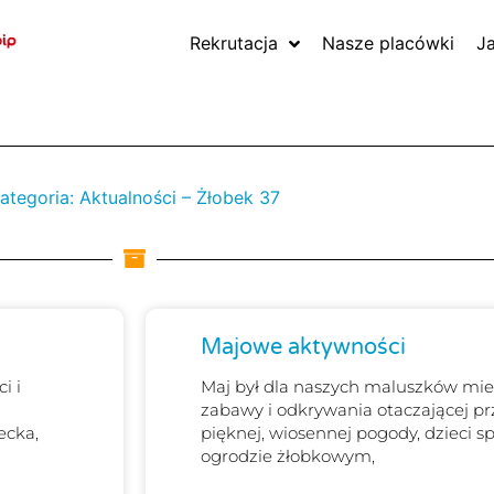
Rekrutacja
Nasze placówki
J
ategoria: Aktualności – Żłobek 37
Strona
Strona
Strona
Majowe aktywności
i i
Maj był dla naszych maluszków mie
zabawy i odkrywania otaczającej prz
ecka,
pięknej, wiosennej pogody, dzieci s
ogrodzie żłobkowym,