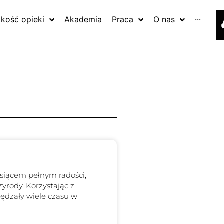
akość opieki
Akademia
Praca
O nas
···
siącem pełnym radości,
yrody. Korzystając z
pędzały wiele czasu w