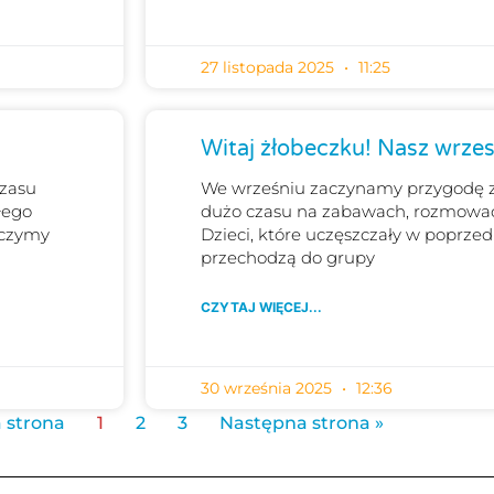
27 listopada 2025
11:25
Witaj żłobeczku! Nasz wrzes
czasu
We wrześniu zaczynamy przygodę 
łego
dużo czasu na zabawach, rozmowach
Uczymy
Dzieci, które uczęszczały w poprze
przechodzą do grupy
CZYTAJ WIĘCEJ...
30 września 2025
12:36
 strona
1
2
3
Następna strona »