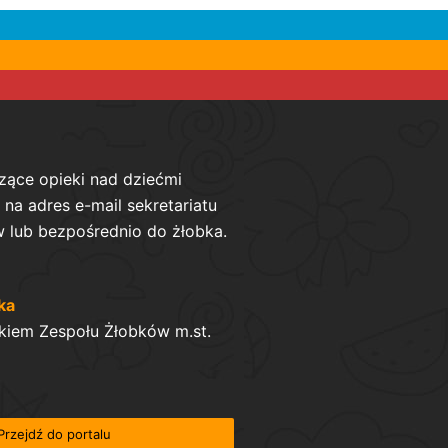
zące opieki nad dziećmi
na adres e-mail sekretariatu
 lub bezpośrednio do żłobka.
ka
kiem Zespołu Żłobków m.st.
Przejdź do portalu