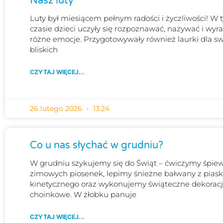
Nasz luty
Luty był miesiącem pełnym radości i życzliwości! W
czasie dzieci uczyły się rozpoznawać, nazywać i wyr
różne emocje. Przygotowywały również laurki dla s
bliskich
CZYTAJ WIĘCEJ...
26 lutego 2026
13:24
Co u nas słychać w grudniu?
W grudniu szykujemy się do Świąt – ćwiczymy śpie
zimowych piosenek, lepimy śnieżne bałwany z pias
kinetycznego oraz wykonujemy świąteczne dekorac
choinkowe. W żłobku panuje
CZYTAJ WIĘCEJ...