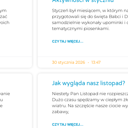
Aktywności w styczniu
 tym
Styczeń był miesiącem, w którym na
ażać
przygotowali się do święta Babci i D
woich
samodzielnie wykonały upominki i o
tematycznymi piosenkami.
CZYTAJ WIĘCEJ...
30 stycznia 2026
13:47
Jak wygląda nasz listopad?
wanie
Niestety Pan Listopad nie rozpiesz
ku
Dużo czasu spędzamy w ciepłym żło
je
wiatru. Na szczęście nasze ciocie w
zabawy,
CZYTAJ WIĘCEJ...