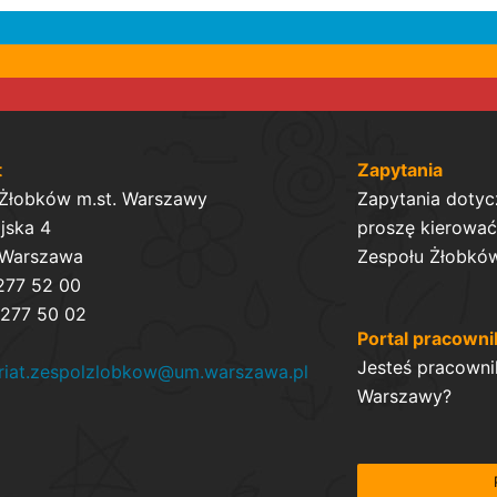
t
Zapytania
 Żłobków m.st. Warszawy
Zapytania dotyc
ijska 4
proszę kierować 
 Warszawa
Zespołu Żłobków
 277 52 00
 277 50 02
Portal pracowni
Jesteś pracowni
ariat.zespolzlobkow@um.warszawa.pl
Warszawy?