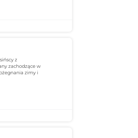
sińscy z
any zachodzące w
pożegnania zimy i