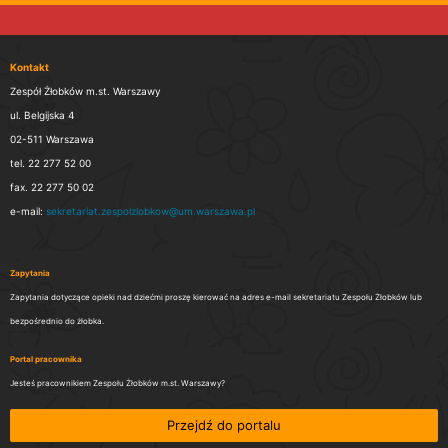
Kontakt
Zespół Żłobków m.st. Warszawy
ul. Belgijska 4
02-511 Warszawa
tel. 22 277 52 00
fax. 22 277 50 02
e-mail:
sekretariat.zespolzlobkow@um.warszawa.pl
Zapytania
Zapytania dotyczące opieki nad dziećmi proszę kierować na adres e-mail sekretariatu Zespołu Żłobków lub
bezpośrednio do żłobka.
Portal pracownika
Jesteś pracownikiem Zespołu Żłobków m.st. Warszawy?
Przejdź do portalu