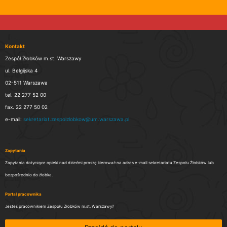
Kontakt
Zespół Żłobków m.st. Warszawy
ul. Belgijska 4
02-511 Warszawa
tel. 22 277 52 00
fax. 22 277 50 02
e-mail:
sekretariat.zespolzlobkow@um.warszawa.pl
Zapytania
Zapytania dotyczące opieki nad dziećmi proszę kierować na adres e-mail sekretariatu Zespołu Żłobków lub
bezpośrednio do żłobka.
Portal pracownika
Jesteś pracownikiem Zespołu Żłobków m.st. Warszawy?