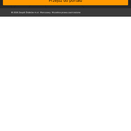
Przejdź do portalu
© 2026 Zespół Żłobków m.st. Warszawy. Wszelkie prawa zastrzeżone