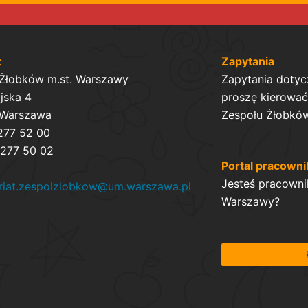
t
Zapytania
 Żłobków m.st. Warszawy
Zapytania dotyc
ijska 4
proszę kierować 
 Warszawa
Zespołu Żłobków
 277 52 00
 277 50 02
Portal pracowni
Jesteś pracowni
ariat.zespolzlobkow@um.warszawa.pl
Warszawy?