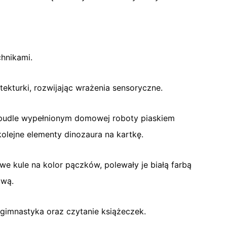
chnikami.
tekturki, rozwijając wrażenia sensoryczne.
m pudle wypełnionym domowej roboty piaskiem
kolejne elementy dinozaura na kartkę.
e kule na kolor pączków, polewały je białą farbą
ową.
gimnastyka oraz czytanie książeczek.