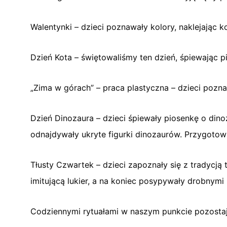
Walentynki – dzieci poznawały kolory, naklejając 
Dzień Kota – świętowaliśmy ten dzień, śpiewając p
„Zima w górach” – praca plastyczna – dzieci poznaw
Dzień Dinozaura – dzieci śpiewały piosenkę o din
odnajdywały ukryte figurki dinozaurów. Przygotowa
Tłusty Czwartek – dzieci zapoznały się z tradycją
imitującą lukier, a na koniec posypywały drobnym
Codziennymi rytuałami w naszym punkcie pozostaj