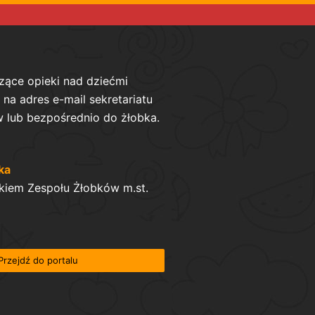
zące opieki nad dziećmi
na adres e-mail sekretariatu
 lub bezpośrednio do żłobka.
ka
kiem Zespołu Żłobków m.st.
Przejdź do portalu