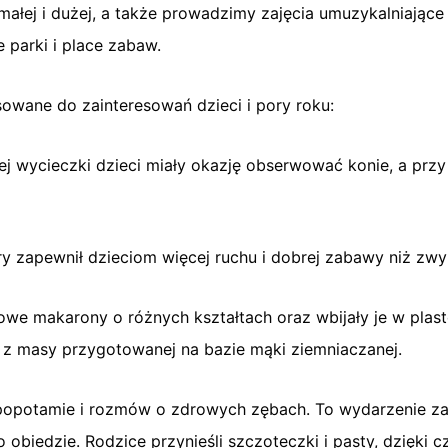
ałej i dużej, a także prowadzimy zajęcia umuzykalniając
 parki i place zabaw.
owane do zainteresowań dzieci i pory roku:
tej wycieczki dzieci miały okazję obserwować konie, a przy
óry zapewnił dzieciom więcej ruchu i dobrej zabawy niż zwy
owe makarony o różnych kształtach oraz wbijały je w plas
, z masy przygotowanej na bazie mąki ziemniaczanej.
ipopotamie i rozmów o zdrowych zębach. To wydarzenie z
obiedzie. Rodzice przynieśli szczoteczki i pasty, dzięki