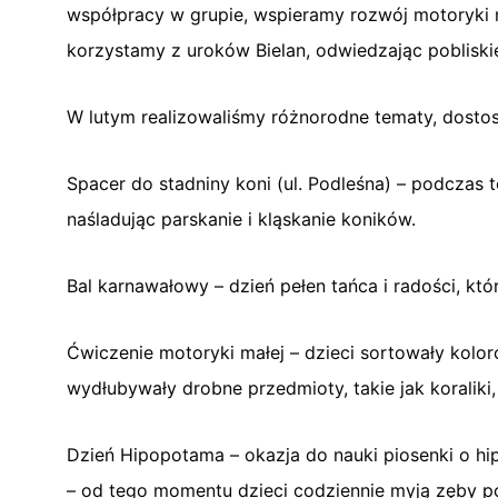
współpracy w grupie, wspieramy rozwój motoryki m
korzystamy z uroków Bielan, odwiedzając pobliskie
W lutym realizowaliśmy różnorodne tematy, dostos
Spacer do stadniny koni (ul. Podleśna) – podczas 
naśladując parskanie i kląskanie koników.
Bal karnawałowy – dzień pełen tańca i radości, kt
Ćwiczenie motoryki małej – dzieci sortowały kolor
wydłubywały drobne przedmioty, takie jak koraliki
Dzień Hipopotama – okazja do nauki piosenki o h
– od tego momentu dzieci codziennie myją zęby po 