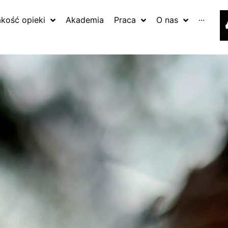
akość opieki
Akademia
Praca
O nas
···