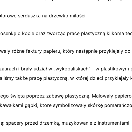
kolorowe serduszka na drzewko miłości.
iosenkę o kocie oraz tworząc pracę plastyczną kilkoma te
ały różne faktury papieru, który następnie przyklejały do 
ozaurach i brały udział w „wykopaliskach” – w plastikowy
liśmy także pracę plastyczną, w której dzieci przyklejały 
 tego święta poprzez zabawę plastyczną. Malowały papierow
i kawałkami gąbki, które symbolizowały skórkę pomarańcz
ą: spacery przed drzemką, muzykowanie z instrumentami, 