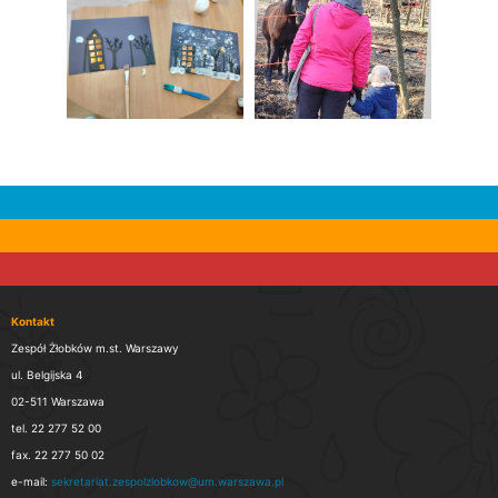
Kontakt
Zespół Żłobków m.st. Warszawy
ul. Belgijska 4
02-511 Warszawa
tel. 22 277 52 00
fax. 22 277 50 02
e-mail:
sekretariat.zespolzlobkow@um.warszawa.pl