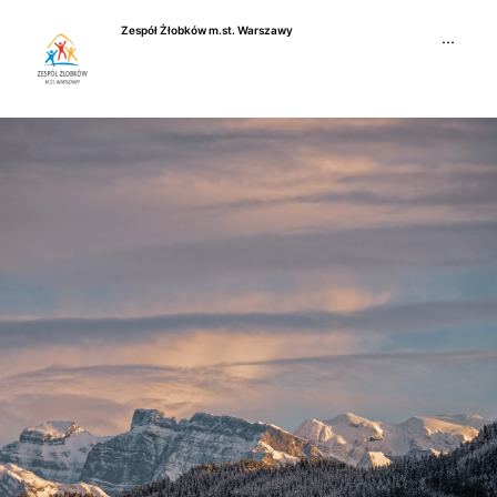
Przejdź
Zespół Żłobków m.st. Warszawy
do
···
treści