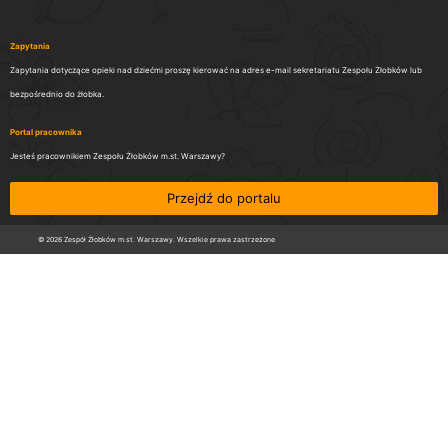
Zapytania
Zapytania dotyczące opieki nad dziećmi proszę kierować na adres e-mail sekretariatu Zespołu Żłobków lub
bezpośrednio do żłobka.
Portal pracownika
Jesteś pracownikiem Zespołu Żłobków m.st. Warszawy?
Przejdź do portalu
© 2026 Zespół Żłobków m.st. Warszawy. Wszelkie prawa zastrzeżone