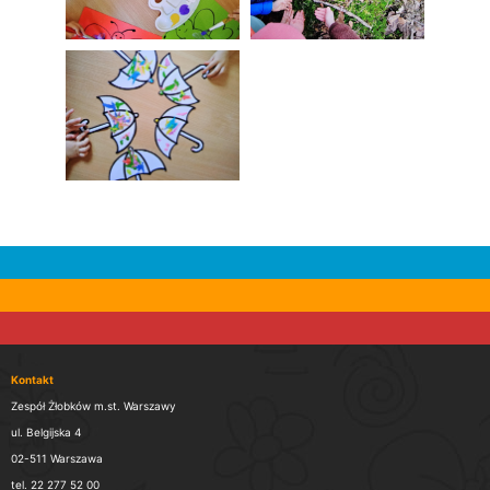
Kontakt
Zespół Żłobków m.st. Warszawy
ul. Belgijska 4
02-511 Warszawa
tel. 22 277 52 00