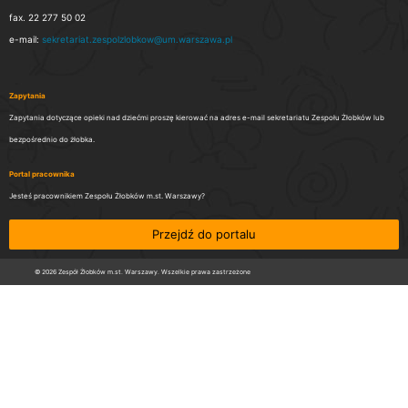
fax. 22 277 50 02
e-mail:
sekretariat.zespolzlobkow@um.warszawa.pl
Zapytania
Zapytania dotyczące opieki nad dziećmi proszę kierować na adres e-mail sekretariatu Zespołu Żłobków lub
bezpośrednio do żłobka.
Portal pracownika
Jesteś pracownikiem Zespołu Żłobków m.st. Warszawy?
Przejdź do portalu
© 2026 Zespół Żłobków m.st. Warszawy. Wszelkie prawa zastrzeżone