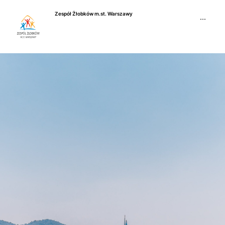
Przejdź
Zespół Żłobków m.st. Warszawy
do
···
treści