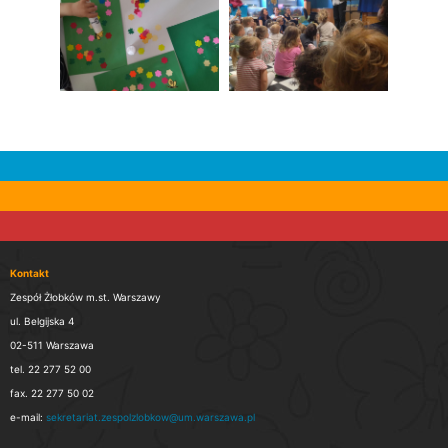
Kontakt
Zespół Żłobków m.st. Warszawy
ul. Belgijska 4
02-511 Warszawa
tel. 22 277 52 00
fax. 22 277 50 02
e-mail:
sekretariat.zespolzlobkow@um.warszawa.pl