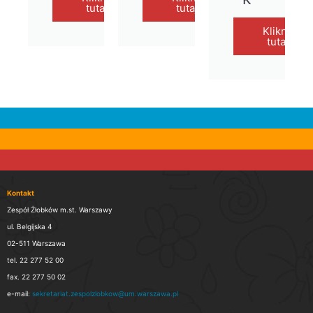
tutaj
tutaj
Kliknij
tutaj
Kontakt
Zespół Żłobków m.st. Warszawy
ul. Belgijska 4
02-511 Warszawa
tel. 22 277 52 00
fax. 22 277 50 02
e-mail:
sekretariat.zespolzlobkow@um.warszawa.pl