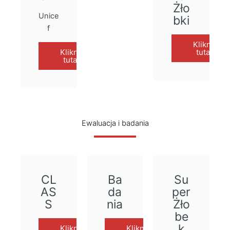
Żło
Unice
bki
f
Kliknij
Kliknij
tutaj
tutaj
Ewaluacja i badania
CL
Ba
Su
AS
da
per
S
nia
Żło
be
k
Kliknij
Kliknij