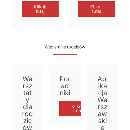
Kliknij
Kliknij
tutaj
tutaj
Wspieranie rodziców
Wa
Por
Apl
rsz
ad
ika
tat
niki
cja
y
Wa
dla
rsz
Kliknij
tutaj
rod
aw
zic
ski
ów
e