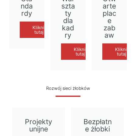
nda
szta
arte
rdy
ty
plac
dla
e
kad
zab
Kliknij
tutaj
ry
aw
Kliknij
Kliknij
tutaj
tutaj
Rozwój sieci żłobków
Projekty
Bezpłatn
unijne
e żłobki