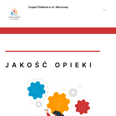
Przejdź
Zespół Żłobków m.st. Warszawy
do
···
treści
JAKOŚĆ OPIEKI