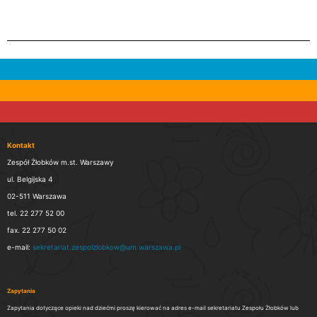
Kontakt
Zespół Żłobków m.st. Warszawy
ul. Belgijska 4
02-511 Warszawa
tel. 22 277 52 00
fax. 22 277 50 02
e-mail:
sekretariat.zespolzlobkow@um.warszawa.pl
Zapytania
Zapytania dotyczące opieki nad dziećmi proszę kierować na adres e-mail sekretariatu Zespołu Żłobków lub