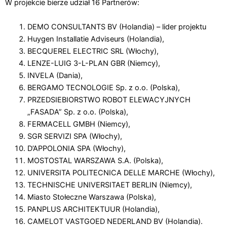
W projekcie bierze udział 16 Partnerów:
DEMO CONSULTANTS BV (Holandia) – lider projektu
Huygen Installatie Adviseurs (Holandia),
BECQUEREL ELECTRIC SRL (Włochy),
LENZE-LUIG 3-L-PLAN GBR (Niemcy),
INVELA (Dania),
BERGAMO TECNOLOGIE Sp. z o.o. (Polska),
PRZEDSIEBIORSTWO ROBOT ELEWACYJNYCH
„FASADA” Sp. z o.o. (Polska),
FERMACELL GMBH (Niemcy),
SGR SERVIZI SPA (Włochy),
D’APPOLONIA SPA (Włochy),
MOSTOSTAL WARSZAWA S.A. (Polska),
UNIVERSITA POLITECNICA DELLE MARCHE (Włochy),
TECHNISCHE UNIVERSITAET BERLIN (Niemcy),
Miasto Stołeczne Warszawa (Polska),
PANPLUS ARCHITEKTUUR (Holandia),
CAMELOT VASTGOED NEDERLAND BV (Holandia).