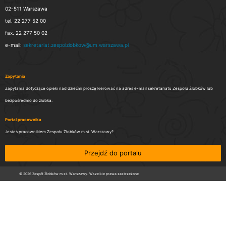
02-511 Warszawa
tel. 22 277 52 00
fax. 22 277 50 02
e-mail:
sekretariat.zespolzlobkow@um.warszawa.pl
Zapytania
Zapytania dotyczące opieki nad dziećmi proszę kierować na adres e-mail sekretariatu Zespołu Żłobków lub
bezpośrednio do żłobka.
Portal pracownika
Jesteś pracownikiem Zespołu Żłobków m.st. Warszawy?
Przejdź do portalu
© 2026 Zespół Żłobków m.st. Warszawy. Wszelkie prawa zastrzeżone