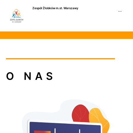
Przejdź
Zespół Żłobków m.st. Warszawy
do
···
treści
O NAS