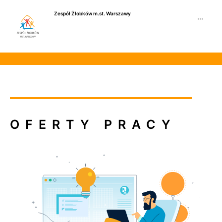
Przejdź
Zespół Żłobków m.st. Warszawy
do
···
treści
OFERTY PRACY