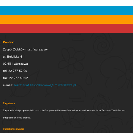
Kontakt
Zespół Żłobków m.st. Warszawy
ul. Belgijska 4
02-511 Warszawa
tel. 22 277 52 00
fax. 22 277 50 02
e-mail:
sekretariat.zespolzlobkow@um.warszawa.pl
Zapytania
Zapytania dotyczące opieki nad dziećmi proszę kierować na adres e-mail sekretariatu Zespołu Żłobków lub
bezpośrednio do żłobka.
Portal pracownika