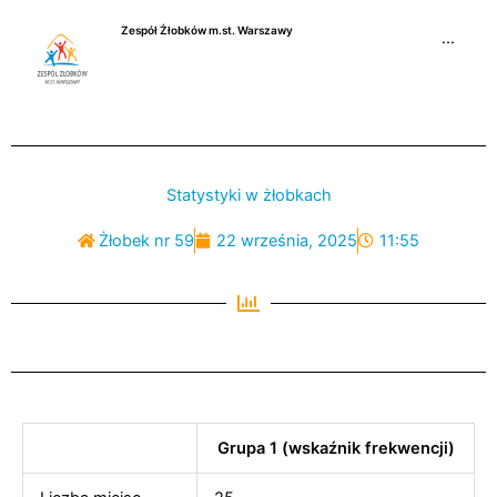
Przejdź
Zespół Żłobków m.st. Warszawy
do
···
treści
Statystyki w żłobkach
Żłobek nr 59
22 września, 2025
11:55
Grupa 1 (wskaźnik frekwencji)