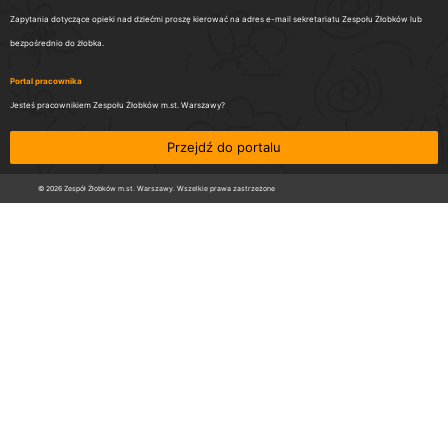
Zapytania dotyczące opieki nad dziećmi proszę kierować na adres e-mail sekretariatu Zespołu Żłobków lub
bezpośrednio do żłobka.
Portal pracownika
Jesteś pracownikiem Zespołu Żłobków m.st. Warszawy?
Przejdź do portalu
© 2026 Zespół Żłobków m.st. Warszawy. Wszelkie prawa zastrzeżone