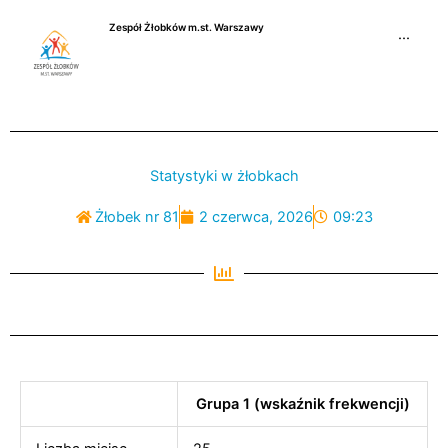
Przejdź
Zespół Żłobków m.st. Warszawy
do
···
treści
Statystyki w żłobkach
Żłobek nr 81
2 czerwca, 2026
09:23
Grupa 1 (wskaźnik frekwencji)