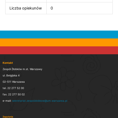
Liczba opiekunów
0
Kontakt
Zespół Żłobków m.st. Warszawy
ul. Belgijska 4
02-511 Warszawa
tel. 22 277 52 00
fax. 22 277 50 02
e-mail:
sekretariat.zespolzlobkow@um.warszawa.pl
Zapytania