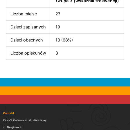
Grupa 3 (wskaźnik frekwencji)
Liczba miejsc
27
Dzieci zapisanych
19
Dzieci obecnych
13 (68%)
Liczba opiekunów
3
Kontakt
Zespół Żłobków m.st. Warszawy
ul. Belgijska 4