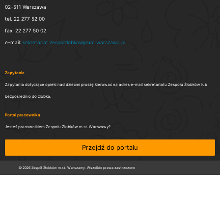
02-511 Warszawa
tel. 22 277 52 00
fax. 22 277 50 02
e-mail:
sekretariat.zespolzlobkow@um.warszawa.pl
Zapytania
Zapytania dotyczące opieki nad dziećmi proszę kierować na adres e-mail sekretariatu Zespołu Żłobków lub
bezpośrednio do żłobka.
Portal pracownika
Jesteś pracownikiem Zespołu Żłobków m.st. Warszawy?
Przejdź do portalu
© 2026 Zespół Żłobków m.st. Warszawy. Wszelkie prawa zastrzeżone