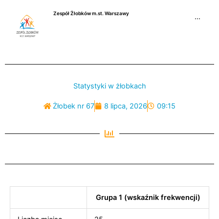
Przejdź
Zespół Żłobków m.st. Warszawy
do
···
treści
Statystyki w żłobkach
Żłobek nr 67
8 lipca, 2026
09:15
Grupa 1 (wskaźnik frekwencji)