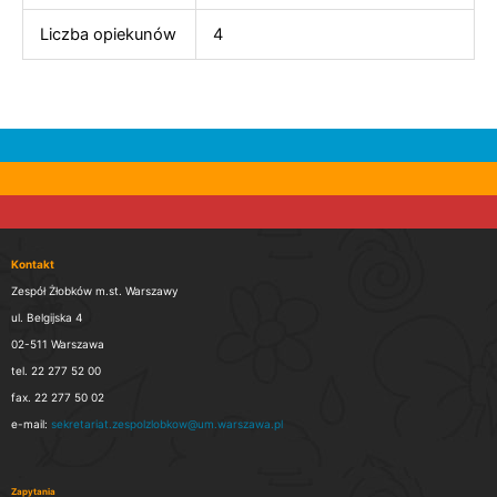
Liczba opiekunów
4
Kontakt
Zespół Żłobków m.st. Warszawy
ul. Belgijska 4
02-511 Warszawa
tel. 22 277 52 00
fax. 22 277 50 02
e-mail:
sekretariat.zespolzlobkow@um.warszawa.pl
Zapytania