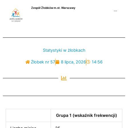
Przejdź
Zespół Żłobków m.st. Warszawy
do
···
treści
Statystyki w żłobkach
Żłobek nr 57
8 lipca, 2026
14:56
Grupa 1 (wskaźnik frekwencji)