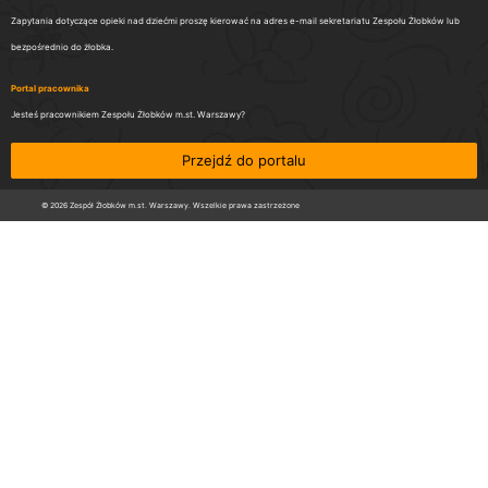
Zapytania dotyczące opieki nad dziećmi proszę kierować na adres e-mail sekretariatu Zespołu Żłobków lub
bezpośrednio do żłobka.
Portal pracownika
Jesteś pracownikiem Zespołu Żłobków m.st. Warszawy?
Przejdź do portalu
© 2026 Zespół Żłobków m.st. Warszawy. Wszelkie prawa zastrzeżone