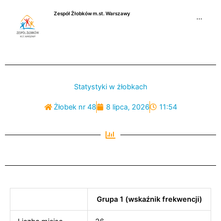
Przejdź
Zespół Żłobków m.st. Warszawy
do
···
treści
Statystyki w żłobkach
Żłobek nr 48
8 lipca, 2026
11:54
Grupa 1 (wskaźnik frekwencji)