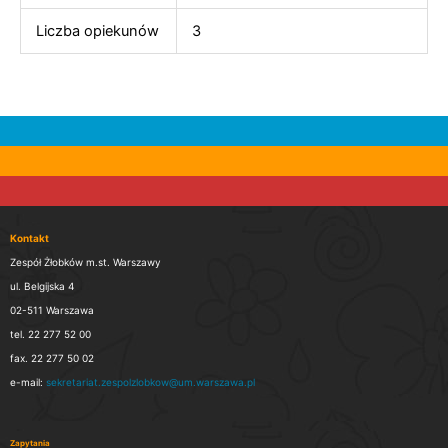
Liczba opiekunów
3
Kontakt
Zespół Żłobków m.st. Warszawy
ul. Belgijska 4
02-511 Warszawa
tel. 22 277 52 00
fax. 22 277 50 02
e-mail:
sekretariat.zespolzlobkow@um.warszawa.pl
Zapytania