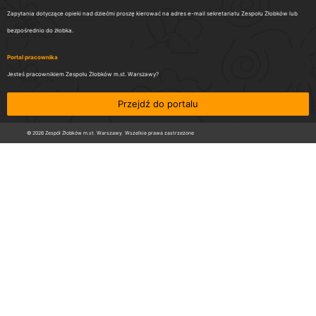
Zapytania dotyczące opieki nad dziećmi proszę kierować na adres e-mail sekretariatu Zespołu Żłobków lub
bezpośrednio do żłobka.
Portal pracownika
Jesteś pracownikiem Zespołu Żłobków m.st. Warszawy?
Przejdź do portalu
© 2026 Zespół Żłobków m.st. Warszawy. Wszelkie prawa zastrzeżone