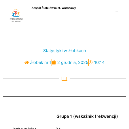
Przejdź
Zespół Żłobków m.st. Warszawy
do
···
treści
Statystyki w żłobkach
Żłobek nr 1
2 grudnia, 2025
10:14
Grupa 1 (wskaźnik frekwencji)