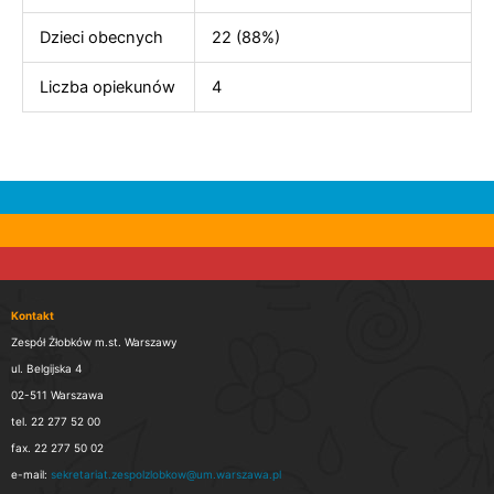
Dzieci obecnych
22 (88%)
Liczba opiekunów
4
Kontakt
Zespół Żłobków m.st. Warszawy
ul. Belgijska 4
02-511 Warszawa
tel. 22 277 52 00
fax. 22 277 50 02
e-mail:
sekretariat.zespolzlobkow@um.warszawa.pl