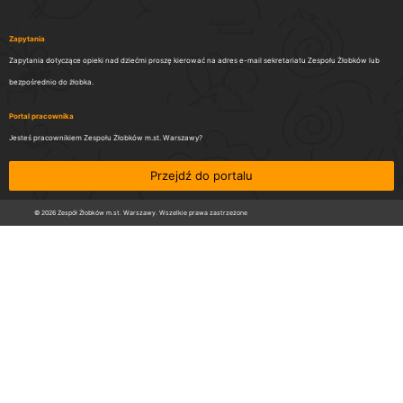
Zapytania
Zapytania dotyczące opieki nad dziećmi proszę kierować na adres e-mail sekretariatu Zespołu Żłobków lub
bezpośrednio do żłobka.
Portal pracownika
Jesteś pracownikiem Zespołu Żłobków m.st. Warszawy?
Przejdź do portalu
© 2026 Zespół Żłobków m.st. Warszawy. Wszelkie prawa zastrzeżone