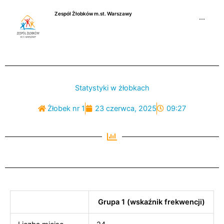
Przejdź
Zespół Żłobków m.st. Warszawy
do
···
treści
Statystyki w żłobkach
Żłobek nr 1
23 czerwca, 2025
09:27
Grupa 1 (wskaźnik frekwencji)