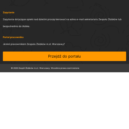
Zapytania
Zapytania dotyczące opieki nad dziećmi proszę kierować na adres e-mail sekretariatu Zespołu Żłobków lub
bezpośrednio do żłobka.
Portal pracownika
Jesteś pracownikiem Zespołu Żłobków m.st. Warszawy?
Przejdź do portalu
© 2026 Zespół Żłobków m.st. Warszawy. Wszelkie prawa zastrzeżone