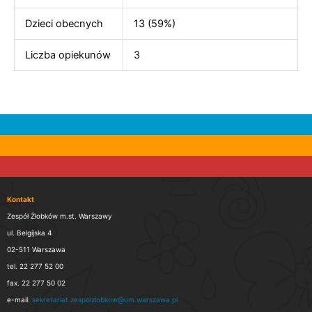
Dzieci obecnych
13 (59%)
Liczba opiekunów
3
Kontakt
Zespół Żłobków m.st. Warszawy
ul. Belgijska 4
02-511 Warszawa
tel. 22 277 52 00
fax. 22 277 50 02
e-mail:
sekretariat.zespolzlobkow@um.warszawa.pl