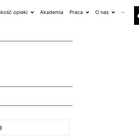
akość opieki
Akademia
Praca
O nas
···
)