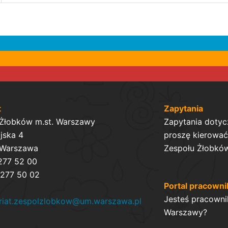
t
Zapytania
 Żłobków m.st. Warszawy
Zapytania dotyc
ijska 4
proszę kierować 
 Warszawa
Zespołu Żłobków
 277 52 00
 277 50 02
Portal pracowni
Jesteś pracowni
ariat.zespolzlobkow@um.warszawa.pl
Warszawy?