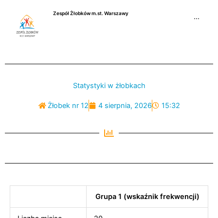
Przejdź
Zespół Żłobków m.st. Warszawy
do
···
treści
Statystyki w żłobkach
Żłobek nr 12
4 sierpnia, 2026
15:32
Grupa 1 (wskaźnik frekwencji)