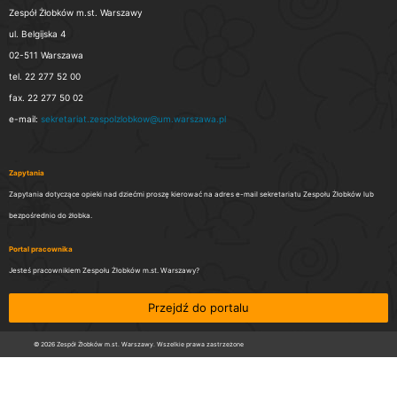
Zespół Żłobków m.st. Warszawy
ul. Belgijska 4
02-511 Warszawa
tel. 22 277 52 00
fax. 22 277 50 02
e-mail:
sekretariat.zespolzlobkow@um.warszawa.pl
Zapytania
Zapytania dotyczące opieki nad dziećmi proszę kierować na adres e-mail sekretariatu Zespołu Żłobków lub
bezpośrednio do żłobka.
Portal pracownika
Jesteś pracownikiem Zespołu Żłobków m.st. Warszawy?
Przejdź do portalu
© 2026 Zespół Żłobków m.st. Warszawy. Wszelkie prawa zastrzeżone