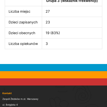
Grupa 3 (wskaźnik frekwencji)
Liczba miejsc
27
Dzieci zapisanych
23
Dzieci obecnych
19 (83%)
Liczba opiekunów
3
Kontakt
Zespół Żłobków m.st. Warszawy
ul. Belgijska 4