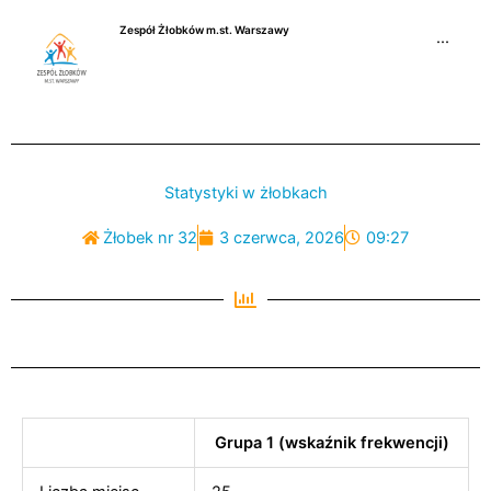
Przejdź
Zespół Żłobków m.st. Warszawy
do
···
treści
Statystyki w żłobkach
Żłobek nr 32
3 czerwca, 2026
09:27
Grupa 1 (wskaźnik frekwencji)