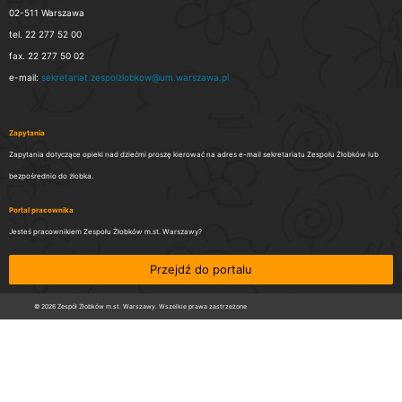
02-511 Warszawa
tel. 22 277 52 00
fax. 22 277 50 02
e-mail:
sekretariat.zespolzlobkow@um.warszawa.pl
Zapytania
Zapytania dotyczące opieki nad dziećmi proszę kierować na adres e-mail sekretariatu Zespołu Żłobków lub
bezpośrednio do żłobka.
Portal pracownika
Jesteś pracownikiem Zespołu Żłobków m.st. Warszawy?
Przejdź do portalu
© 2026 Zespół Żłobków m.st. Warszawy. Wszelkie prawa zastrzeżone