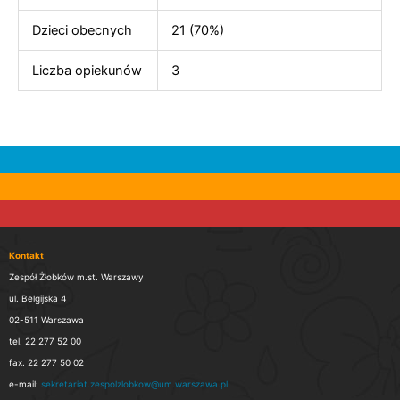
Dzieci obecnych
21 (70%)
Liczba opiekunów
3
Kontakt
Zespół Żłobków m.st. Warszawy
ul. Belgijska 4
02-511 Warszawa
tel. 22 277 52 00
fax. 22 277 50 02
e-mail:
sekretariat.zespolzlobkow@um.warszawa.pl