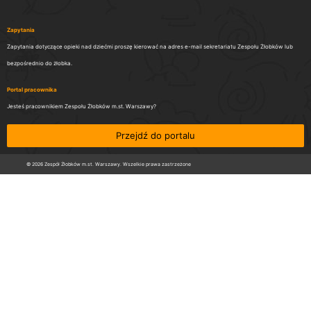
Zapytania
Zapytania dotyczące opieki nad dziećmi proszę kierować na adres e-mail sekretariatu Zespołu Żłobków lub
bezpośrednio do żłobka.
Portal pracownika
Jesteś pracownikiem Zespołu Żłobków m.st. Warszawy?
Przejdź do portalu
© 2026 Zespół Żłobków m.st. Warszawy. Wszelkie prawa zastrzeżone