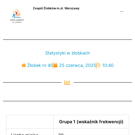
Przejdź
Zespół Żłobków m.st. Warszawy
do
···
treści
Statystyki w żłobkach
Żłobek nr 40
25 czerwca, 2025
10:40
Grupa 1 (wskaźnik frekwencji)