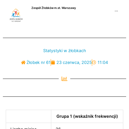
Przejdź
Zespół Żłobków m.st. Warszawy
do
···
treści
Statystyki w żłobkach
Żłobek nr 61
23 czerwca, 2025
11:04
Grupa 1 (wskaźnik frekwencji)