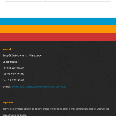
Kontakt
Zespół Żłobków m.st. Warszawy
ul. Belgijska 4
02-511 Warszawa
tel. 22 277 52 00
fax. 22 277 50 02
e-mail:
sekretariat.zespolzlobkow@um.warszawa.pl
Zapytania
Zapytania dotyczące opieki nad dziećmi proszę kierować na adres e-mail sekretariatu Zespołu Żłobków lub
bezpośrednio do żłobka.