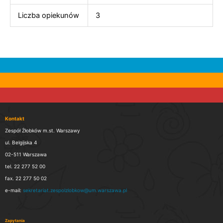
Liczba opiekunów
3
Kontakt
Zespół Żłobków m.st. Warszawy
ul. Belgijska 4
02-511 Warszawa
tel. 22 277 52 00
fax. 22 277 50 02
e-mail:
sekretariat.zespolzlobkow@um.warszawa.pl
Zapytania