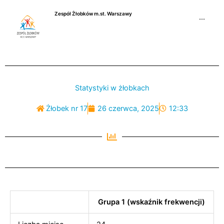
Przejdź
Zespół Żłobków m.st. Warszawy
do
···
treści
Statystyki w żłobkach
Żłobek nr 17
26 czerwca, 2025
12:33
Grupa 1 (wskaźnik frekwencji)