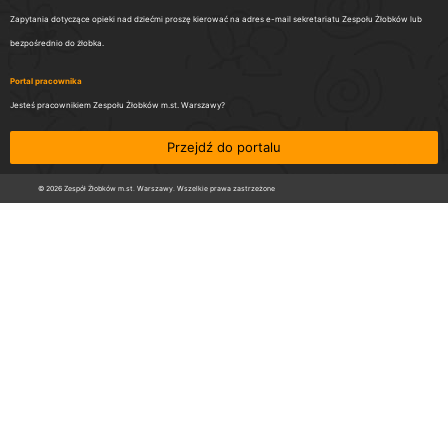
Zapytania dotyczące opieki nad dziećmi proszę kierować na adres e-mail sekretariatu Zespołu Żłobków lub
bezpośrednio do żłobka.
Portal pracownika
Jesteś pracownikiem Zespołu Żłobków m.st. Warszawy?
Przejdź do portalu
© 2026 Zespół Żłobków m.st. Warszawy. Wszelkie prawa zastrzeżone