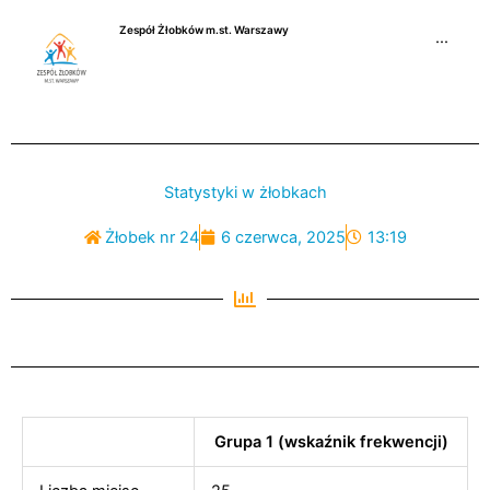
Przejdź
Zespół Żłobków m.st. Warszawy
do
···
treści
Statystyki w żłobkach
Żłobek nr 24
6 czerwca, 2025
13:19
Grupa 1 (wskaźnik frekwencji)