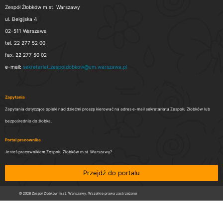
Zespół Żłobków m.st. Warszawy
ul. Belgijska 4
02-511 Warszawa
tel. 22 277 52 00
fax. 22 277 50 02
e-mail:
sekretariat.zespolzlobkow@um.warszawa.pl
Zapytania
Zapytania dotyczące opieki nad dziećmi proszę kierować na adres e-mail sekretariatu Zespołu Żłobków lub
bezpośrednio do żłobka.
Portal pracownika
Jesteś pracownikiem Zespołu Żłobków m.st. Warszawy?
Przejdź do portalu
© 2026 Zespół Żłobków m.st. Warszawy. Wszelkie prawa zastrzeżone