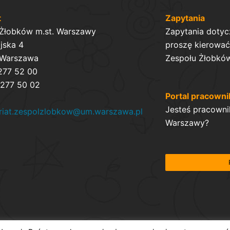
t
Zapytania
 Żłobków m.st. Warszawy
Zapytania dotyc
ijska 4
proszę kierować 
 Warszawa
Zespołu Żłobków
 277 52 00
 277 50 02
Portal pracowni
Jesteś pracowni
ariat.zespolzlobkow@um.warszawa.pl
Warszawy?