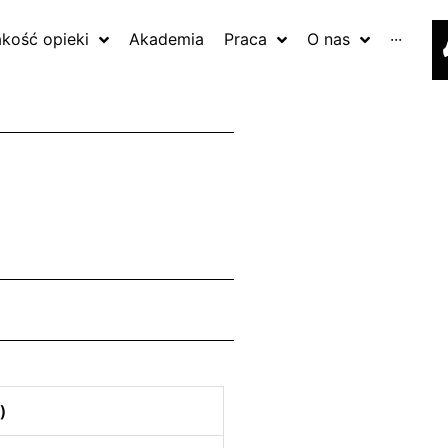
akość opieki
Akademia
Praca
O nas
···
)